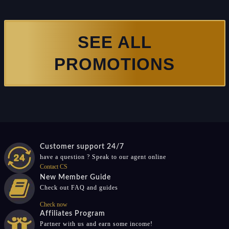
SEE ALL
PROMOTIONS
Customer support 24/7
have a question ? Speak to our agent online
Contact CS
New Member Guide
Check out FAQ and guides
Check now
Affiliates Program
Partner with us and earn some income!