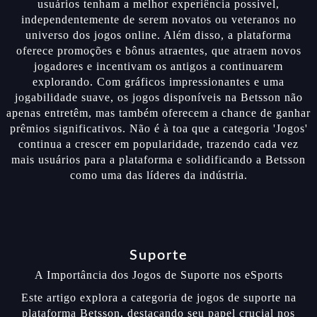
usuários tenham a melhor experiência possível,
independentemente de serem novatos ou veteranos no
universo dos jogos online. Além disso, a plataforma
oferece promoções e bônus atraentes, que atraem novos
jogadores e incentivam os antigos a continuarem
explorando. Com gráficos impressionantes e uma
jogabilidade suave, os jogos disponíveis na Betsson não
apenas entretêm, mas também oferecem a chance de ganhar
prêmios significativos. Não é à toa que a categoria 'Jogos'
continua a crescer em popularidade, trazendo cada vez
mais usuários para a plataforma e solidificando a Betsson
como uma das líderes da indústria.
Suporte
A Importância dos Jogos de Suporte nos eSports
Este artigo explora a categoria de jogos de suporte na
plataforma Betsson, destacando seu papel crucial nos