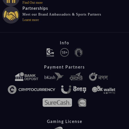
Find Out more
Partnerships
Meet our Brand Ambassadors & Sports Partners
Learnt more
Info
Payment Partners
Gaming License